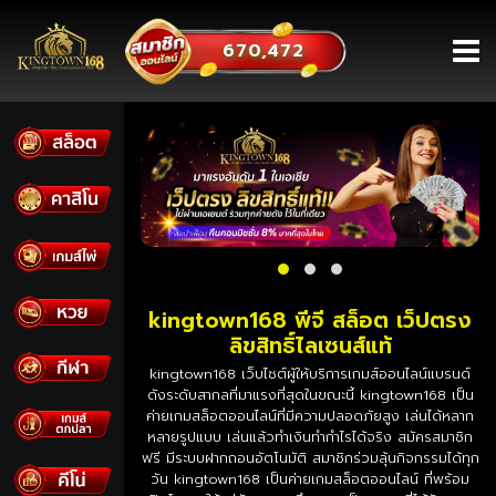
670,472
หน้าหลัก
สมัครสมาชิก
โปรโมชั่น
kingtown168 พีจี สล็อต เว็ปตรง
กิจกรรม
ลิขสิทธิ์ไลเซนส์แท้
kingtown168 เว็บไซต์ผู้ให้บริการเกมส์ออนไลน์แบรนด์
ดังระดับสากลที่มาแรงที่สุดในขณะนี้ kingtown168 เป็น
เข้าสู่ระบบ
ค่ายเกมสล็อตออนไลน์ที่มี
ความปลอดภัยสูง เล่นได้หลาก
หลายรูปแบบ เล่นแล้วทำเงินทำกำไรได้จริง สมัครสมาชิก
ฟรี มีระบบฝากถอนอัตโนมัติ สมาชิกร่วมลุ้นกิจกรรมได้ทุก
ใบเซอร์
วัน kingtown168 เป็นค่ายเกมสล็อตออนไลน์ ที่พร้อม