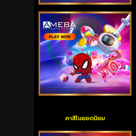
คาสิโนยอดนิยม