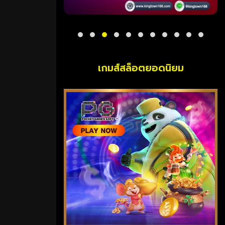
เกมส์สล็อตยอดนิยม